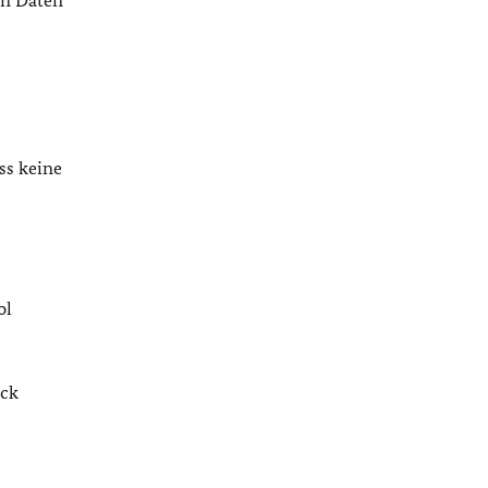
en Daten
ss keine
ol
ack