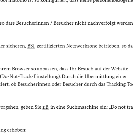
ol matomo ist so konfiguriert, dass keine personenbezogen
 so dass Besucherinnen / Besucher nicht nachverfolgt werden
ner sicheren,
BSI
-zertifizierten Netzwerkzone betrieben, so da
hrem Browser so anpassen, dass Ihr Besuch auf der Website
 (Do-Not-Track-Einstellung). Durch die Übermittlung einer
siert, ob Besucherinnen oder Besucher durch das Tracking To
vorgehen, geben Sie
z.B.
in eine Suchmaschine ein: „Do not tr
ing erhoben: