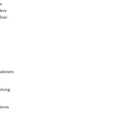
he
dere
line-
aßnahmen
chtung
deren