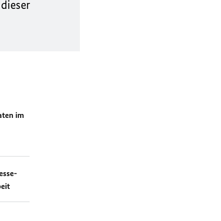
 dieser
aten im
esse-
eit