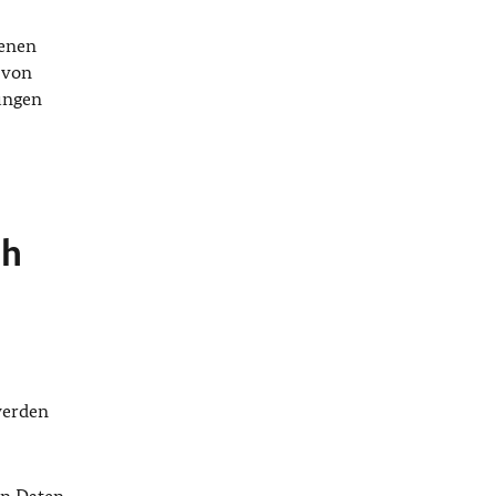
genen
 von
ungen
ch
werden