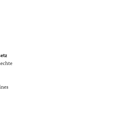
etz
Rechte
ines